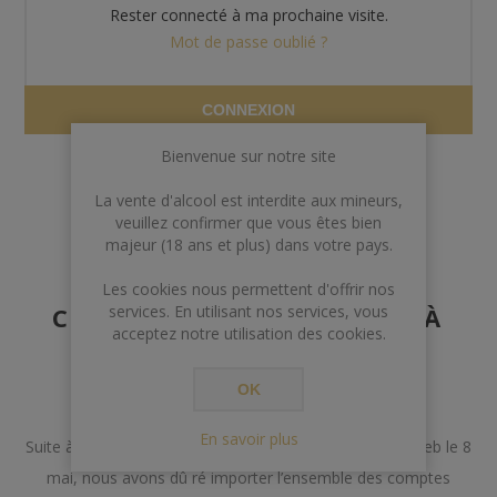
Rester connecté à ma prochaine visite.
Mot de passe oublié ?
CONNEXION
Bienvenue sur notre site
La vente d'alcool est interdite aux mineurs,
veuillez confirmer que vous êtes bien
majeur (18 ans et plus) dans votre pays.
AVERTISSEMENT AUX
Les cookies nous permettent d'offrir nos
CLIENTS POSSÉDANT DÉJÀ
services. En utilisant nos services, vous
acceptez notre utilisation des cookies.
UN COMPTE
OK
Chers Clients,
En savoir plus
Suite à un incident lors de la mise à jour de notre site web le 8
mai, nous avons dû ré importer l’ensemble des comptes