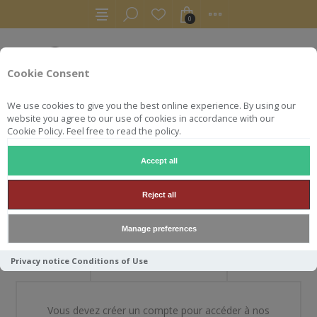
0
Cookie Consent
We use cookies to give you the best online experience. By using our
website you agree to our use of cookies in accordance with our
Cookie Policy. Feel free to read the policy.
Accept all
BIENVENUE DANS NOTRE
Reject all
BOUTIQUE
Manage preferences
Privacy notice
Conditions of Use
NOUVEAU CLIENT
Vous devez créer un compte pour accéder à nos