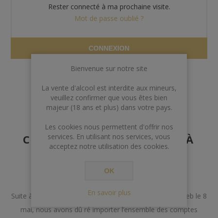
Rester connecté à ma prochaine visite.
Mot de passe oublié ?
CONNEXION
Bienvenue sur notre site
La vente d'alcool est interdite aux mineurs,
veuillez confirmer que vous êtes bien
majeur (18 ans et plus) dans votre pays.
AVERTISSEMENT AUX
Les cookies nous permettent d'offrir nos
CLIENTS POSSÉDANT DÉJÀ
services. En utilisant nos services, vous
acceptez notre utilisation des cookies.
UN COMPTE
OK
Chers Clients,
En savoir plus
Suite à un incident lors de la mise à jour de notre site web le 8
mai, nous avons dû ré importer l’ensemble des comptes