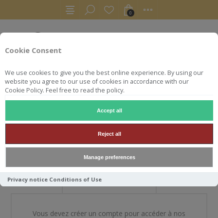
0
Cookie Consent
We use cookies to give you the best online experience. By using our
website you agree to our use of cookies in accordance with our
Cookie Policy. Feel free to read the policy.
Accept all
BIENVENUE DANS NOTRE
Reject all
BOUTIQUE
Manage preferences
Privacy notice
Conditions of Use
NOUVEAU CLIENT
Vous devez créer un compte pour accéder à nos