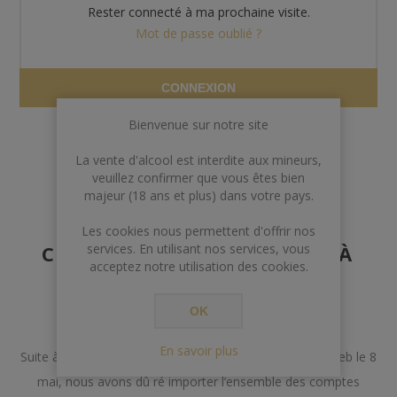
Rester connecté à ma prochaine visite.
Mot de passe oublié ?
CONNEXION
Bienvenue sur notre site
La vente d'alcool est interdite aux mineurs,
veuillez confirmer que vous êtes bien
majeur (18 ans et plus) dans votre pays.
AVERTISSEMENT AUX
Les cookies nous permettent d'offrir nos
CLIENTS POSSÉDANT DÉJÀ
services. En utilisant nos services, vous
acceptez notre utilisation des cookies.
UN COMPTE
OK
Chers Clients,
En savoir plus
Suite à un incident lors de la mise à jour de notre site web le 8
mai, nous avons dû ré importer l’ensemble des comptes