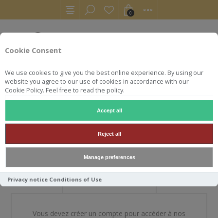
0
Cookie Consent
We use cookies to give you the best online experience. By using our
website you agree to our use of cookies in accordance with our
Cookie Policy. Feel free to read the policy.
Accept all
BIENVENUE DANS NOTRE
Reject all
BOUTIQUE
Manage preferences
Privacy notice
Conditions of Use
NOUVEAU CLIENT
Vous devez créer un compte pour accéder à nos