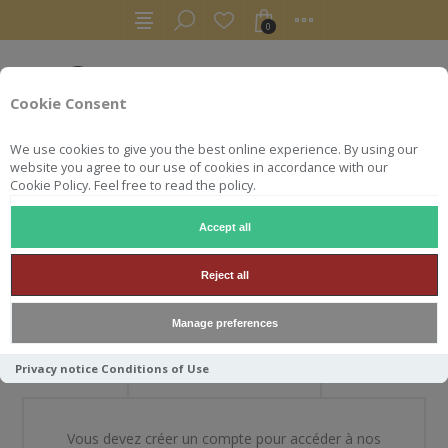
0
Cookie Consent
We use cookies to give you the best online experience. By using our
website you agree to our use of cookies in accordance with our
Cookie Policy. Feel free to read the policy.
Accept all
BIENVENUE DANS NOTRE
Reject all
BOUTIQUE
Manage preferences
Privacy notice
Conditions of Use
NOUVEAU CLIENT
Vous devez créer un compte pour accéder à nos