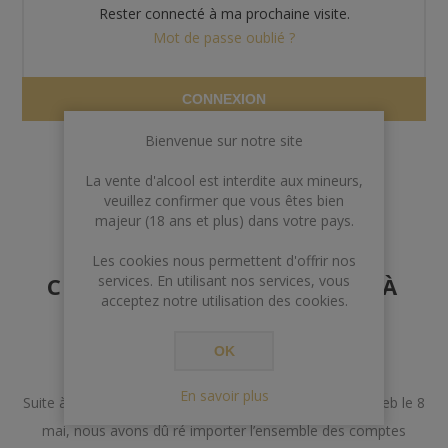
Rester connecté à ma prochaine visite.
Mot de passe oublié ?
CONNEXION
Bienvenue sur notre site
La vente d'alcool est interdite aux mineurs,
veuillez confirmer que vous êtes bien
majeur (18 ans et plus) dans votre pays.
AVERTISSEMENT AUX
Les cookies nous permettent d'offrir nos
CLIENTS POSSÉDANT DÉJÀ
services. En utilisant nos services, vous
acceptez notre utilisation des cookies.
UN COMPTE
OK
Chers Clients,
En savoir plus
Suite à un incident lors de la mise à jour de notre site web le 8
mai, nous avons dû ré importer l’ensemble des comptes