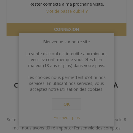
Rester connecté à ma prochaine visite.
Mot de passe oublié ?
CONNEXION
Bienvenue sur notre site
La vente d'alcool est interdite aux mineurs,
veuillez confirmer que vous êtes bien
majeur (18 ans et plus) dans votre pays.
AVERTISSEMENT AUX
Les cookies nous permettent d'offrir nos
CLIENTS POSSÉDANT DÉJÀ
services. En utilisant nos services, vous
acceptez notre utilisation des cookies.
UN COMPTE
OK
Chers Clients,
En savoir plus
Suite à un incident lors de la mise à jour de notre site web le 8
mai, nous avons dû ré importer l’ensemble des comptes