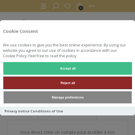
0
Cookie Consent
We use cookies to give you the best online experience. By using our
website you agree to our use of cookies in accordance with our
Cookie Policy. Feel free to read the policy.
Accept all
BIENVENUE DANS NOTRE
Reject all
BOUTIQUE
Manage preferences
Privacy notice
Conditions of Use
NOUVEAU CLIENT
Vous devez créer un compte pour accéder à nos