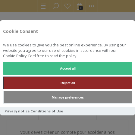
0
Cookie Consent
We use cookies to give you the best online experience. By using our
website you agree to our use of cookies in accordance with our
Cookie Policy. Feel free to read the policy.
Accept all
BIENVENUE DANS NOTRE
Reject all
BOUTIQUE
Manage preferences
Privacy notice
Conditions of Use
NOUVEAU CLIENT
Vous devez créer un compte pour accéder à nos