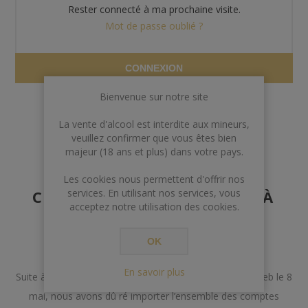
Rester connecté à ma prochaine visite.
Mot de passe oublié ?
CONNEXION
Bienvenue sur notre site
La vente d'alcool est interdite aux mineurs,
veuillez confirmer que vous êtes bien
majeur (18 ans et plus) dans votre pays.
AVERTISSEMENT AUX
Les cookies nous permettent d'offrir nos
CLIENTS POSSÉDANT DÉJÀ
services. En utilisant nos services, vous
acceptez notre utilisation des cookies.
UN COMPTE
OK
Chers Clients,
En savoir plus
Suite à un incident lors de la mise à jour de notre site web le 8
mai, nous avons dû ré importer l’ensemble des comptes