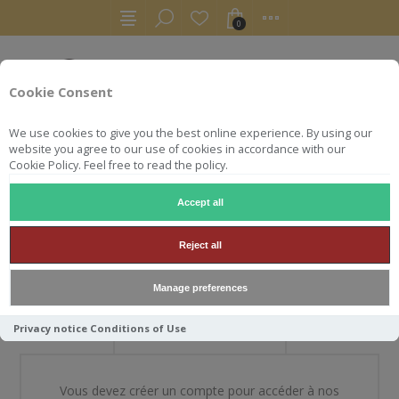
0
Cookie Consent
We use cookies to give you the best online experience. By using our
website you agree to our use of cookies in accordance with our
Cookie Policy. Feel free to read the policy.
Accept all
BIENVENUE DANS NOTRE
Reject all
BOUTIQUE
Manage preferences
Privacy notice
Conditions of Use
NOUVEAU CLIENT
Vous devez créer un compte pour accéder à nos