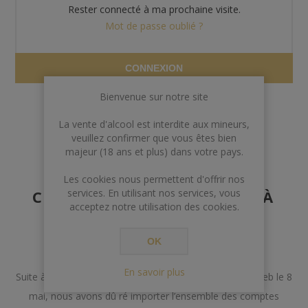
Rester connecté à ma prochaine visite.
Mot de passe oublié ?
CONNEXION
Bienvenue sur notre site
La vente d'alcool est interdite aux mineurs,
veuillez confirmer que vous êtes bien
majeur (18 ans et plus) dans votre pays.
AVERTISSEMENT AUX
Les cookies nous permettent d'offrir nos
CLIENTS POSSÉDANT DÉJÀ
services. En utilisant nos services, vous
acceptez notre utilisation des cookies.
UN COMPTE
OK
Chers Clients,
En savoir plus
Suite à un incident lors de la mise à jour de notre site web le 8
mai, nous avons dû ré importer l’ensemble des comptes