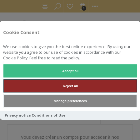
0
Cookie Consent
We use cookies to give you the best online experience. By using our
website you agree to our use of cookies in accordance with our
Cookie Policy. Feel free to read the policy.
Accept all
BIENVENUE DANS NOTRE
Reject all
BOUTIQUE
Manage preferences
Privacy notice
Conditions of Use
NOUVEAU CLIENT
Vous devez créer un compte pour accéder à nos