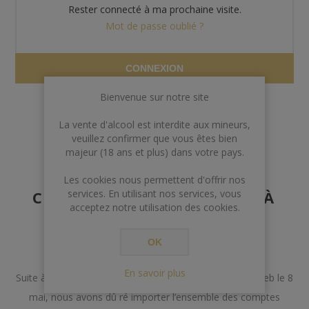
Rester connecté à ma prochaine visite.
Mot de passe oublié ?
CONNEXION
Bienvenue sur notre site
La vente d'alcool est interdite aux mineurs,
veuillez confirmer que vous êtes bien
majeur (18 ans et plus) dans votre pays.
AVERTISSEMENT AUX
Les cookies nous permettent d'offrir nos
CLIENTS POSSÉDANT DÉJÀ
services. En utilisant nos services, vous
acceptez notre utilisation des cookies.
UN COMPTE
OK
Chers Clients,
En savoir plus
Suite à un incident lors de la mise à jour de notre site web le 8
mai, nous avons dû ré importer l’ensemble des comptes