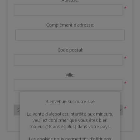
*
Complément d'adresse:
Code postal:
*
Ville:
*
Pays:
Bienvenue sur notre site
*
La vente d'alcool est interdite aux mineurs,
veuillez confirmer que vous êtes bien
majeur (18 ans et plus) dans votre pays.
Les cookies nous permettent d'offrir nos