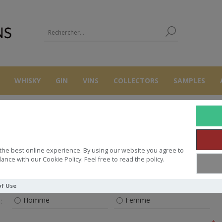
WHISKY
GIN
VINS
COLLECTORS
SAMPLES
S'ENREGISTRER
the best online experience. By using our website you agree to
ance with our Cookie Policy. Feel free to read the policy.
VOS INFORMATIONS PERSONNELLES
of Use
Homme
Femme
: