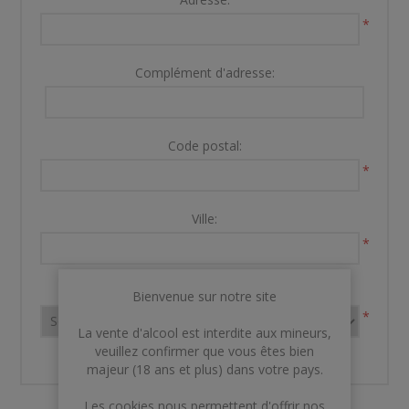
*
Complément d'adresse:
Code postal:
*
Ville:
*
Pays:
Bienvenue sur notre site
*
La vente d'alcool est interdite aux mineurs,
veuillez confirmer que vous êtes bien
majeur (18 ans et plus) dans votre pays.
Les cookies nous permettent d'offrir nos