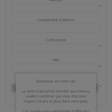
*
Complément d'adresse:
Code postal:
*
Ville:
*
Pays:
Bienvenue sur notre site
*
La vente d'alcool est interdite aux mineurs,
veuillez confirmer que vous êtes bien
majeur (18 ans et plus) dans votre pays.
Les cookies nous permettent d'offrir nos