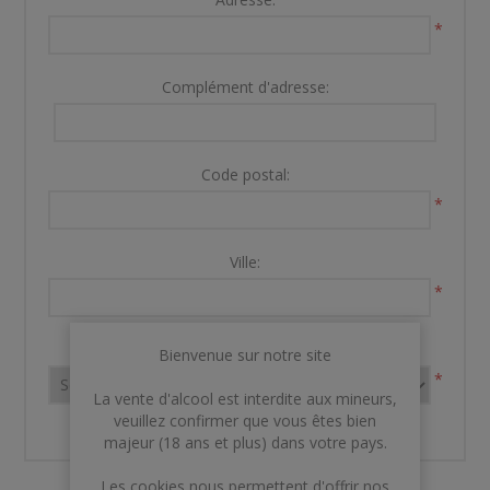
*
Complément d'adresse:
Code postal:
*
Ville:
*
Pays:
Bienvenue sur notre site
*
La vente d'alcool est interdite aux mineurs,
veuillez confirmer que vous êtes bien
majeur (18 ans et plus) dans votre pays.
Les cookies nous permettent d'offrir nos