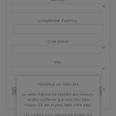
*
Complément d'adresse:
Code postal:
*
Ville:
*
Pays:
Bienvenue sur notre site
*
La vente d'alcool est interdite aux mineurs,
veuillez confirmer que vous êtes bien
majeur (18 ans et plus) dans votre pays.
Les cookies nous permettent d'offrir nos