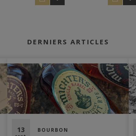
ion a abaissé
Nous avons so
veau de ce
Composé en collaboration avec
réduction pour
ervant la
Roger Caroni de "
de garder tout 
ses arômes
Le Blog à Roger
confort de dég
te.
"
DERNIERS ARTICLES
13
BOURBON