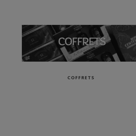
vous proposer ce
Plant de
Graisse 2016
, un Armagnac
confidentiel qui ravira aussi bien
les amateurs éclairés que les
collectionneurs en quête de belles
découvertes.
COFFRETS