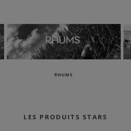
agricoles au 
jusqu'à 24 ans
tropical de la 
vieillissement 
fûts de bourb
complété par 
américain neu
chauffés, app
richesse arom
profondeur exc
Son flacon r
célèbres « Da
RHUMS
bonbonnes en 
caractéristique
autrefois au s
transport du rh
de ces récipi
que cette édit
Embouteillé à 
LES PRODUITS STARS
de fût (cask s
vol., ce Très 