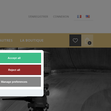
S'ENREGISTRER
CONNEXION
AUTRES
LA BOUTIQUE
0
Accept all
Reject all
Manage preferences