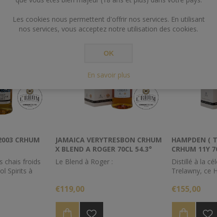
fé et de fruits
Un cadeau original à offrir ou à
arômes de taba
s'offrir.
exotique.
Les cookies nous permettent d'offrir nos services. En utilisant
 offrir ou à
Un cadeau origi
nos services, vous acceptez notre utilisation des cookies.
s'offrir.
Dégré
: 44%
OK
Contenance
: 70cl
Dégré
: 44%
En savoir plus
Contenance
: 
2003 CRHUM
JAMAICA VERYTRESBON CRHUM
HAMPDEN ( T
X BLEND A ROGER 70CL 54.3°
CRHUM 11Y 7
70CL
s chais froids
Le Blend à Roger :
Distillé à la cé
l Spirits à
Trelawny, ce
 Mourant du
Assemblage de rhums de la
mark <>H a ét
€119,00
€155,00
néficié d'un
Jamaique dont Worthy park 2011/
nos soins et r
ment
New Yarmouth 1994 / Hampden
que nous aimo
ns !
2001/ Hampden 1990 / Hampden
High Esters.
1983.