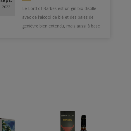
sept.
2022
Le
Lord of Barbes
est un gin bio distillé
avec de l'alcool de blé et des baies de
genièvre bien entendu, mais aussi à base
de pain de singe, de mangue séchée, de
poivre de Guinée et de diverses plante...