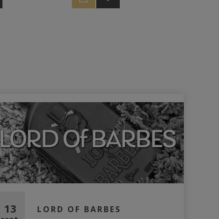
uhaité une légère
prochaine.
 arriver à 56%, afin
le caractère et le
ustation.
13
LORD OF BARBES