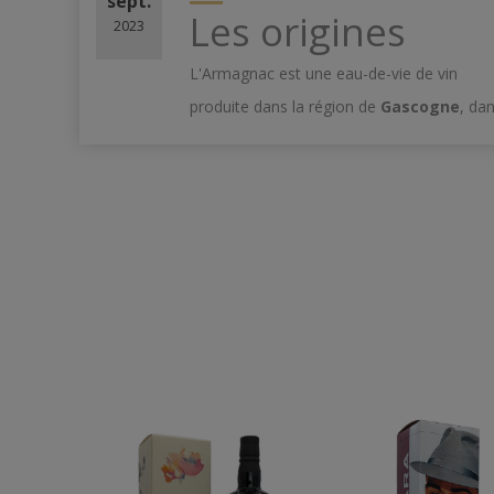
sept.
Les origines
2023
L'Armagnac est une eau-de-vie de vin
produite dans la région de
Gascogne
, da
le sud-ouest de la France. Son origine
remonte au XIIIe siècle, ce qui en fait l'une
des plus anciennes eau...