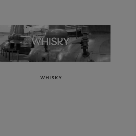
minimum, élevés
 sous le climat
Martinique. Le
s'est effectué en
on américains,
des fûts de chêne
fs fortement
ortant une grande
atique et une
eptionnelle.
end hommage aux
me-Jeanne », ces
WHISKY
verre à la forme
 qui servaient
tockage et au
um. C'est d'ailleurs
ents emblématiques
ion tire son nom.
son degré naturel
trength) à 47,6 %
Vieux Rhum Agricole