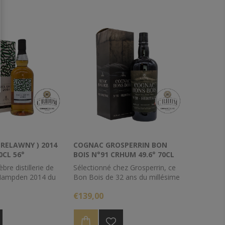
c, café et de fruits
arômes de tabac, café et de fruits
exotique.
nal à offrir ou à
Un cadeau original à offrir ou à
s'offrir.
Dégré
: 44%
70cl
Contenance
: 70cl
RELAWNY ) 2014
COGNAC GROSPERRIN BON
0CL 56°
BOIS N°91 CRHUM 49.6° 70CL
lèbre distillerie de
Sélectionné chez Grosperrin, ce
 Hampden 2014 du
Bon Bois de 32 ans du millésime
é sélectionné par
1991 vous est proposé brut de
€139,00
eprésente tout ce
fût, à 49.6% d'alcool.
ns dans les rhums
Livraison dès réception des
boites courant de semaine