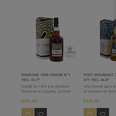
exotique.
arômes de tabac, ca
Un cadeau original à offrir ou à
exotique.
s'offrir.
Un cadeau original à
s'offrir.
Dégré
: 44%
Contenance
: 70cl
Dégré
: 40%
Contenance
: 70cl
DIAMOND 1996 CRHUM N°1
PORT MOURANT 
70CL 41.7°
21Y 70CL 44.6°
Distillé en 1996 à la distillerie
Sélectionné dans le
Diamond au Guyana, ce Dark
et humides de Bristo
Demerara rum a été légérement
Liverpool, ce Port
€295,00
€195,00
réduit à 41.7% d'alcool afin de lui
millésime 2003 a bé
permettre de s'exprimer
très long vieillisse
pleinement et vous offrir un beau
continental de 21 a
moment de gourmandise.