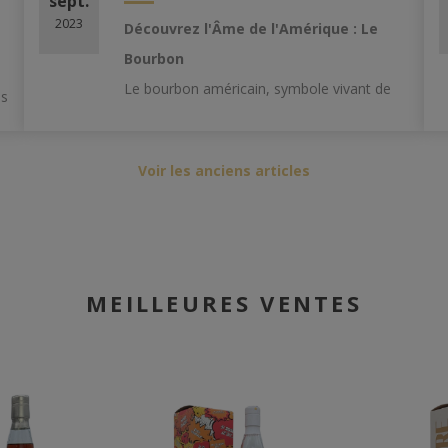
sept.
2023
Découvrez l'Âme de l'Amérique : Le
Bourbon
Le bourbon américain, symbole vivant de
ns
l'histoire et de la tradition du Sud des États-
Unis, est une variété de
whisky
qui incarne
Voir les anciens articles
l'artisanat et le savoir-...
MEILLEURES VENTES