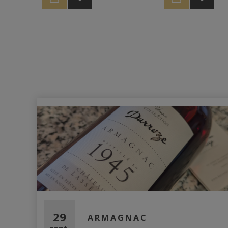
Cette lente maturat
Sélection exclusive CRhum
naturellement le ni
rhum à 44.6%, prés
concentration de 
pour un plaisir intac
29
ARMAGNAC