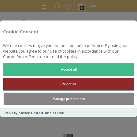
0
Cookie Consent
We use cookies to give you the best online experience. By using our
website you agree to our use of cookies in accordance with our
Cookie Policy. Feel free to read the policy.
Accept all
AUTRES
LIQUEURS
ABSINTHE PERNOD 70CL 68°
Reject all
ABSINTHE PERNOD 70CL 68°
Manage preferences
Privacy notice
Conditions of Use