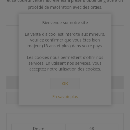
et sa couleur verte naturelle est à présent obtenue grâce à un
procédé de macération avec des orties.
Bienvenue sur notre site
La vente d'alcool est interdite aux mineurs,
€46,00
veuillez confirmer que vous êtes bien
majeur (18 ans et plus) dans votre pays.
Rupture de stock
Les cookies nous permettent d'offrir nos
services. En utilisant nos services, vous
acceptez notre utilisation des cookies.
SPECIFICATIONS
OK
En savoir plus
CONTACT US
Degré
68