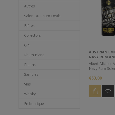
Autres
Salon Du Rhum Deals
Bières
Collectors
Gin
AUSTRIAN EMPI
Rhum Blanc
NAVY RUM AN
Albert Michler 
Rhums
Navy Rum Soler
impressionnant
Samples
€53,00
avec des nuanc
Le 18 ans offre
Vins
moderne avec u
incomparable et
Whisky
produit par un v
de 18 ans dans 
En boutique
Solera en Répub
dominicaine.