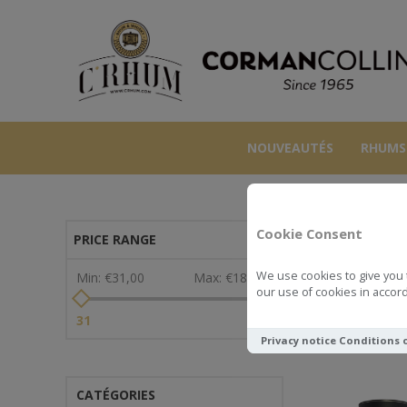
NOUVEAUTÉS
RHUMS
Cookie Consent
PRICE RANGE
We use cookies to give you 
Min:
€31,00
Max:
€188,00
our use of cookies in accord
Voir comme
31
188
Privacy notice
Conditions 
CATÉGORIES