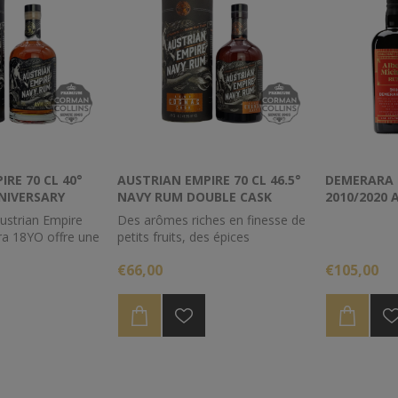
RE 70 CL 40°
AUSTRIAN EMPIRE 70 CL 46.5°
DEMERARA 7
NIVERSARY
NAVY RUM DOUBLE CASK
2010/2020 
COGNAC
CASK
Austrian Empire
Des arômes riches en finesse de
a 18YO offre une
petits fruits, des épices
e couleur acajou
réchauffantes et des notes de
€66,00
€105,00
es rouge foncé.
vanille douce distinguent ce
 un style de rhum
rhum de la série Austrian Empire.
n caractère
 puissant,
ieillissement lent
le processus
lique