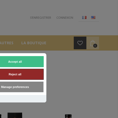
S'ENREGISTRER
CONNEXION
AUTRES
LA BOUTIQUE
0
Accept all
ER
Reject all
Manage preferences