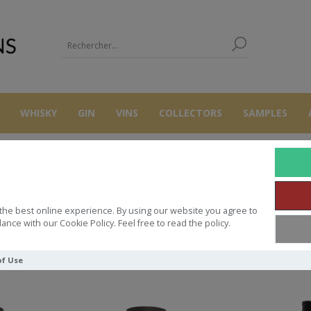
WHISKY
GIN
VINS
COLLECTORS
SAMPLES
ALBERT MICHL
the best online experience. By using our website you agree to
ance with our Cookie Policy. Feel free to read the policy.
Trier par
of Use