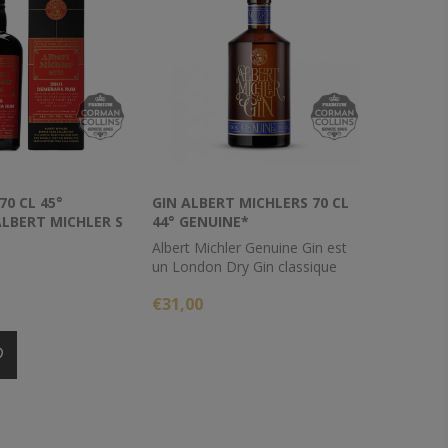
0 CL 45°
GIN ALBERT MICHLERS 70 CL
ALBERT MICHLER S
44° GENUINE*
Albert Michler Genuine Gin est
un London Dry Gin classique
avec des notes intenses de baies
€31,00
de genièvre, de cassis,
d'absinthe, de romarin, de thym
et d'agrumes exotiques à la fin.