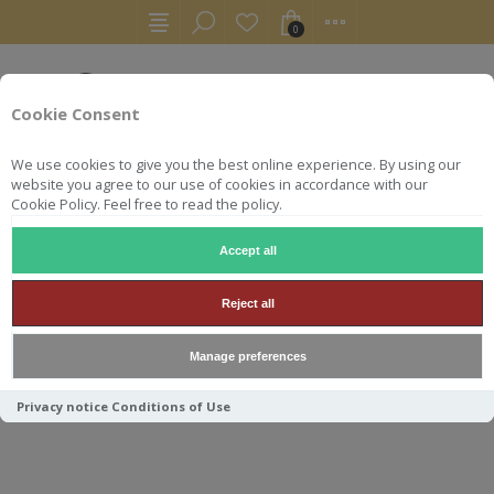
0
Cookie Consent
We use cookies to give you the best online experience. By using our
website you agree to our use of cookies in accordance with our
Cookie Policy. Feel free to read the policy.
Accept all
AUTRES
LIQUEURS
AMARGO 70 CL 20° AMARGUINHA LI
Reject all
AMARGO 70 CL 20°
Manage preferences
AMARGUINHA LIMAO
PORTUGAL
Privacy notice
Conditions of Use