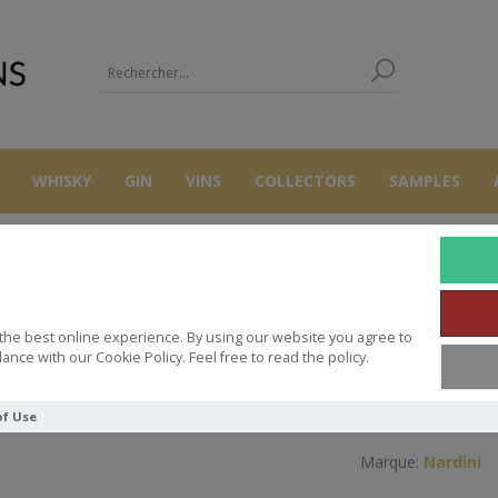
WHISKY
GIN
VINS
COLLECTORS
SAMPLES
AUTRES
LIQUEURS
AMARO 70 CL 29° NARDINI
the best online experience. By using our website you agree to
AMARO 70 CL 29° NARDINI
ance with our Cookie Policy. Feel free to read the policy.
of Use
Marque:
Nardini