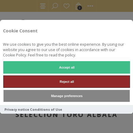
0
Cookie Consent
We use cookies to give you the best online experience. By using our
website you agree to our use of cookies in accordance with our
Cookie Policy. Feel free to read the policy.
Accept all
AUTRES
SHERRY / XERES
AMONTILLADO 75 CL 1952 SELECCION TORO ALBALA
Reject all
Manage preferences
AMONTILLADO 75 CL 1952
Privacy notice
Conditions of Use
SELECCION TORO ALBALA