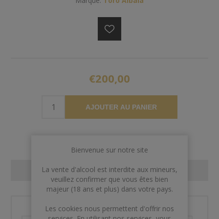
Marque:
Toro Albala
€200,00
AJOUTER AU PANIER
Bienvenue sur notre site
La vente d'alcool est interdite aux mineurs,
CONTACT US
veuillez confirmer que vous êtes bien
majeur (18 ans et plus) dans votre pays.
Les cookies nous permettent d'offrir nos
Nom et prénom
services. En utilisant nos services, vous