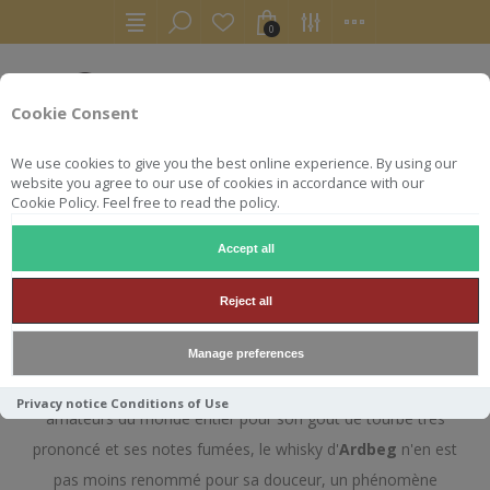
0
Cookie Consent
We use cookies to give you the best online experience. By using our
website you agree to our use of cookies in accordance with our
Cookie Policy. Feel free to read the policy.
Accept all
ARDBEG
Reject all
Manage preferences
Fondée en 1815, la distillerie
Ardbeg
s'enorgueillit de
produire le meilleur single malt de l'île d'Islay. Apprécié des
Privacy notice
Conditions of Use
amateurs du monde entier pour son goût de tourbe très
prononcé et ses notes fumées, le whisky d'
Ardbeg
n'en est
pas moins renommé pour sa douceur, un phénomène