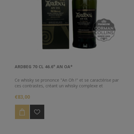
ARDBEG 70 CL 46.6° AN OA*
Ce whisky se prononce "An Oh !" et se caractérise par
ces contrastes, créant un whisky complexe et
singulièrement arrondi grâce à son assemblage de
€83,00
trois types de fûts : les fûts de vin espagnol Pedro
Ximenez apportent la douceur, les fûts de chênes
carbonisés apportent les notes épicées, les anciens
fûts de Bourbon apportent l’intensité.