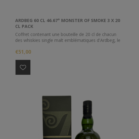
ARDBEG 60 CL 46.67° MONSTER OF SMOKE 3 X 20
CL PACK
Coffret contenant une bouteille de 20 cl de chacun
des whiskies single malt emblématiques d'Ardbeg, le
trio Monsters of Smoke libère la saveur de manière
€51,00
considérable. Chaque bouteille de collection est
décorée d'une œuvre d'art unique se cachant sous
l'étiquette.
Comprend le produit phare Ardbeg Ten Years Old, le
fougueux et jeune Ardbeg Five Years Old Wee Beastie
et Ardbeg An Oa, un scotch d'Islay incroyablement
complexe fini dans trois types de fûts différents.