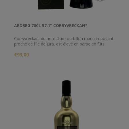
ARDBEG 70CL 57.1° CORRYVRECKAN*
Corryvreckan, du nom d'un tourbillon marin imposant
proche de l'île de Jura, est élevé en partie en fûts
neufs de chêne français. Embouteillé à 57.1% sans
€93,00
filtration à froid, il propose une puissance aromatique
hors norme.