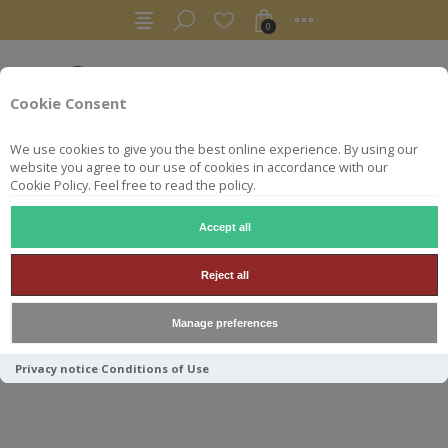
0
Cookie Consent
We use cookies to give you the best online experience. By using our
website you agree to our use of cookies in accordance with our
Cookie Policy. Feel free to read the policy.
Accept all
WHISKY
ARDMORE 2013 53.2° HIDDEN SPIRIT 10TH AN
Reject all
ARDMORE 2013 53.2° HIDDEN
Manage preferences
SPIRIT 10TH ANNIVERSARY
Privacy notice
Conditions of Use