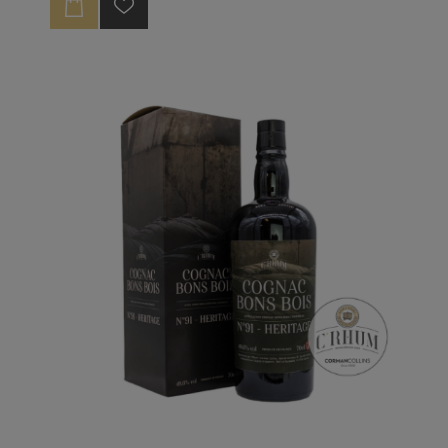
55,6°, c’est le degré naturel auquel a été embouteillé
ce whisky tourbé.