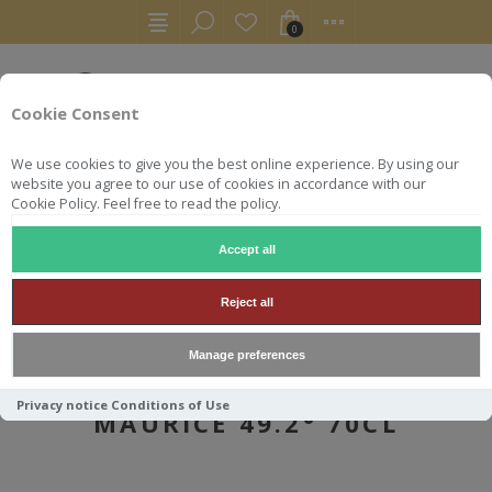
0
Cookie Consent
We use cookies to give you the best online experience. By using our
website you agree to our use of cookies in accordance with our
Cookie Policy. Feel free to read the policy.
Accept all
AUTRES
ARMAGNACS
ARMAGNAC 1975 46Y ASTA MAURICE 49.2° 70CL
Reject all
Manage preferences
ARMAGNAC 1975 46Y ASTA
Privacy notice
Conditions of Use
MAURICE 49.2° 70CL