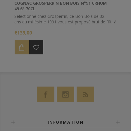
COGNAC GROSPERRIN BON BOIS N°91 CRHUM
49.6° 70CL
Sélectionné chez Grosperrin, ce Bon Bois de 32
ans du millésime 1991 vous est proposé brut de fût, à
49.6% d'alcool.
€139,00
Livraison dès réception des boites courant de
semaine prochaine.
INFORMATION