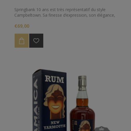
Springbank 10 ans est très représentatif du style
Campbeltown. Sa finesse d’expression, son élégance,
ses notes épicées et salées sur fond crémeux sont
€69,00
ses principaux traits de caractère. La maturation de
ce Single Malt s’est effectuée à 60% dans des fûts de
bourbon et 40% dans des fûts de sherry (xérès).