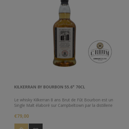
KILKERRAN 8Y BOURBON 55.6° 70CL
Le whisky Kilkerran 8 ans Brut de Fût Bourbon est un
Single Malt élaboré sur Campbeltown par la distillerie
Glengyle, voisine de Springbank. Intégralement vieilli
€79,00
en ex-fûts de Bourbon pendant 8 ans, cette cuvée de
Kilkerran dévoile l’ADN de Glengyle sans concession.