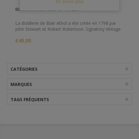
En savoir plus
BLAIR ATHOL 70CL 43° SV 2007
La distillerie de Blair Athol a été créée en 1798 par
John Stewart et Robert Robertson. Signatory Vintage
propose cette version à 43% d'un Blair Athol distillé
€49,00
en 2007 et réduit à un accessible 43%
CATÉGORIES
MARQUES
TAGS FRÉQUENTS