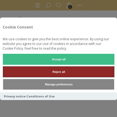
0
Cookie Consent
We use cookies to give you the best online experience. By using our
website you agree to our use of cookies in accordance with our
Cookie Policy. Feel free to read the policy.
Accept all
WHISKY
BALVENIE 16Y FRENCH OAK 70CL 47.6°
Reject all
BALVENIE 16Y FRENCH OAK
Manage preferences
70CL 47.6°
Privacy notice
Conditions of Use