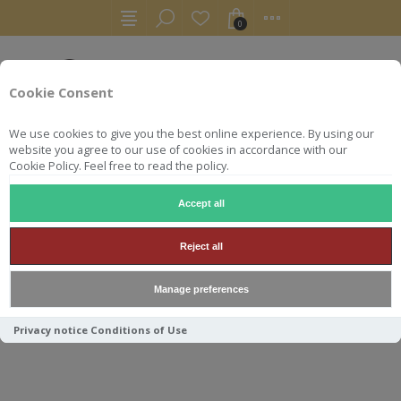
0
Cookie Consent
We use cookies to give you the best online experience. By using our
website you agree to our use of cookies in accordance with our
Cookie Policy. Feel free to read the policy.
Accept all
RHUMS
RUM
BELLAMYS 70 CL 43° JAMAICA POT STILL
Reject all
BELLAMYS 70 CL 43° JAMAICA
Manage preferences
POT STILL RESERVE 4 YO
Privacy notice
Conditions of Use