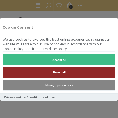
0
Cookie Consent
We use cookies to give you the best online experience. By using our
website you agree to our use of cookies in accordance with our
Cookie Policy. Feel free to read the policy.
Accept all
RHUMS
AGRICOLE
BELLEVUE 70 CL 45° HORS AGE 2012 
Reject all
BELLEVUE 70 CL 45° HORS
Manage preferences
AGE 2012 CARAFE 1821
Privacy notice
Conditions of Use