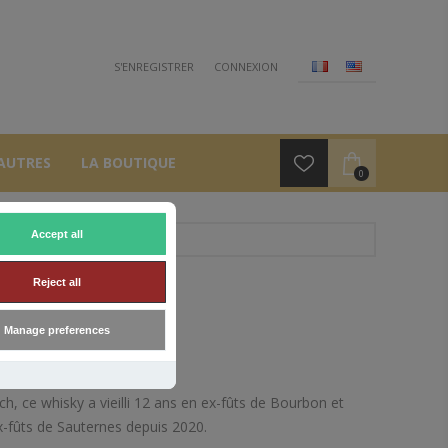
S'ENREGISTRER
CONNEXION
AUTRES
LA BOUTIQUE
0
Accept all
Reject all
Manage preferences
ach, ce whisky a vieilli 12 ans en ex-fûts de Bourbon et
x-fûts de Sauternes depuis 2020.