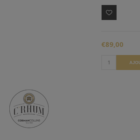
€89,00
AJO