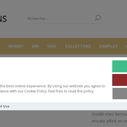
WHISKY
GIN
VINS
COLLECTORS
SAMPLES
WHISKY
BENRIACH 12Y CADOC 46° 70CL
the best online experience. By using our website you agree to
BENRIACH 12Y CADOC 46° 70CL
ance with our Cookie Policy. Feel free to read the policy.
of Use
Distillé chez Benri
ensuite affiné en e