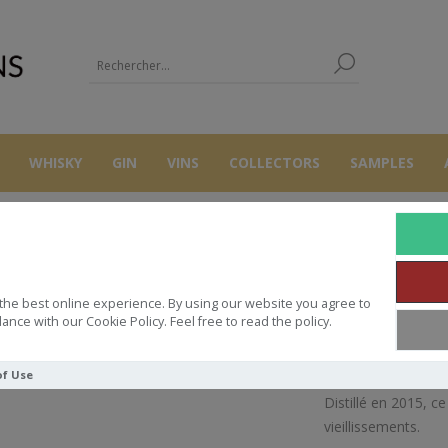
WHISKY
GIN
VINS
COLLECTORS
SAMPLES
WHISKY
BENRIACH 7Y 2015 HIDDEN SPIRIT 48° 70CL
the best online experience. By using our website you agree to
IACH 7Y 2015 HIDDEN SPIRIT 48°
ance with our Cookie Policy. Feel free to read the policy.
of Use
Distillé en 2015, 
vieillissements.