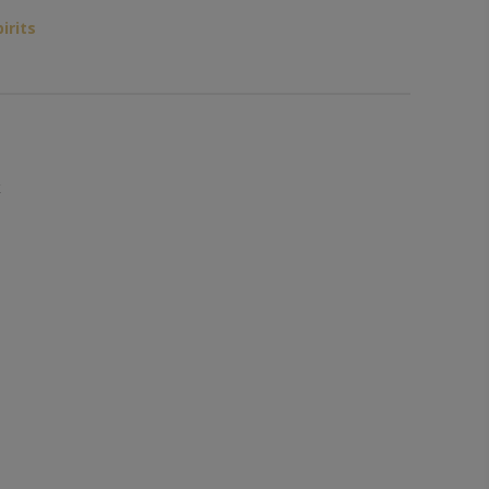
irits
k