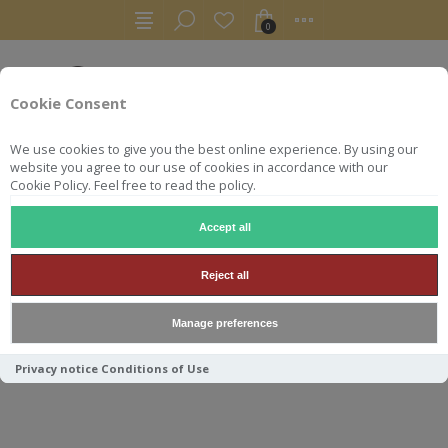
0
Cookie Consent
We use cookies to give you the best online experience. By using our
website you agree to our use of cookies in accordance with our
Cookie Policy. Feel free to read the policy.
Accept all
WHISKY
BENRINNES 70 CL 43° FLORA AND FAUNA 15AN
Reject all
BENRINNES 70 CL 43° FLORA
Manage preferences
AND FAUNA 15ANS
Privacy notice
Conditions of Use