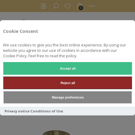
0
Cookie Consent
We use cookies to give you the best online experience. By using our
website you agree to our use of cookies in accordance with our
Cookie Policy. Feel free to read the policy.
Accept all
WHISKY
BENRINNES 70CL 43°12 ANS 2008 SIGNATORY 
Reject all
BENRINNES 70CL 43°12 ANS
Manage preferences
2008 SIGNATORY VINTAGE
Privacy notice
Conditions of Use