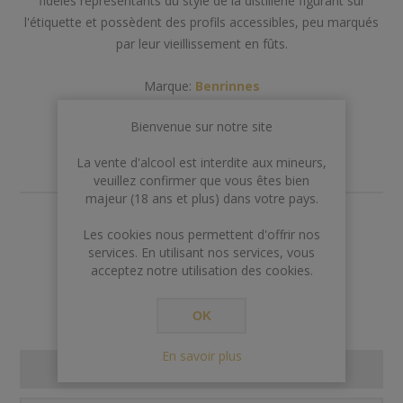
fidèles représentants du style de la distillerie figurant sur
l'étiquette et possèdent des profils accessibles, peu marqués
par leur vieillissement en fûts.
Marque:
Benrinnes
Bienvenue sur notre site
La vente d'alcool est interdite aux mineurs,
veuillez confirmer que vous êtes bien
majeur (18 ans et plus) dans votre pays.
€44,00
Les cookies nous permettent d'offrir nos
services. En utilisant nos services, vous
Rupture de stock
acceptez notre utilisation des cookies.
OK
En savoir plus
SPECIFICATIONS