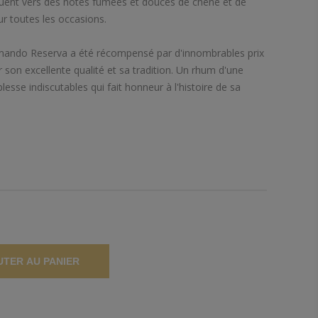
uent vers des notes fumées et douces de chêne et de
our toutes les occasions.
ndo Reserva a été récompensé par d'innombrables prix
 son excellente qualité et sa tradition. Un rhum d'une
lesse indiscutables qui fait honneur à l'histoire de sa
UTER AU PANIER