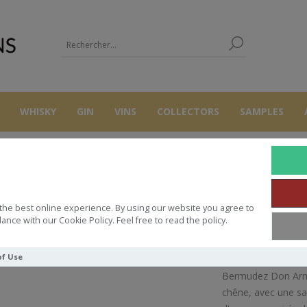
WHISKY
GIN
VINS
COLLECTORS
SAMPLES
RHUMS
RON
BERMUDEZ 70 CL 37.5° DON ARMANDO RESER
the best online experience. By using our website you agree to
EZ 70 CL 37.5° DON ARMANDO 
ance with our Cookie Policy. Feel free to read the policy.
of Use
Bermudez Don Arman
chêne, avec une sa