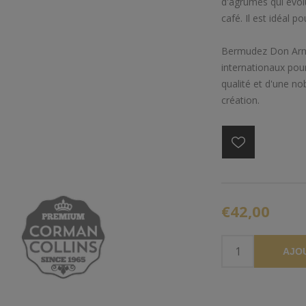
d'agrumes qui évol
café. Il est idéal p
Bermudez Don Arma
internationaux pour
qualité et d'une nob
création.
€42,00
AJO