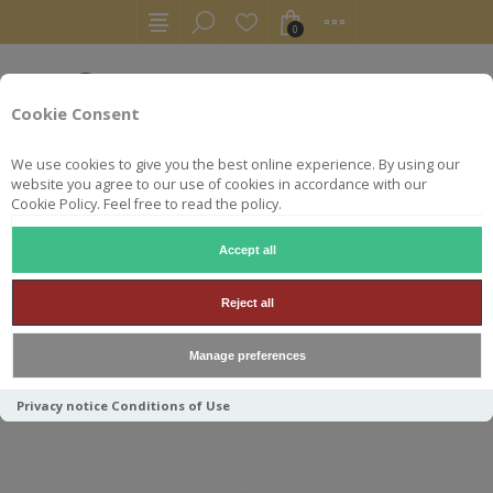
0
Cookie Consent
We use cookies to give you the best online experience. By using our
website you agree to our use of cookies in accordance with our
Cookie Policy. Feel free to read the policy.
Accept all
RHUMS
BERRY BROS CARONI 19Y 55.2° 70CL
Reject all
BERRY BROS CARONI 19Y
Manage preferences
55.2° 70CL
Privacy notice
Conditions of Use