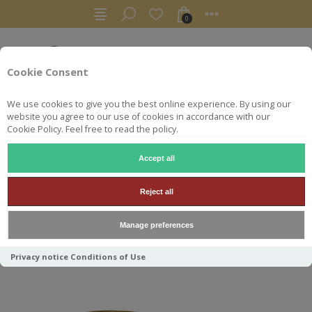
0
Cookie Consent
We use cookies to give you the best online experience. By using our
website you agree to our use of cookies in accordance with our
Cookie Policy. Feel free to read the policy.
Accept all
RHUMS
AGRICOLE
BIELLE 2014 7ANS 57.4 MILLESIME 201
Reject all
BIELLE 2014 7ANS 57.4
Manage preferences
MILLESIME 2014
Privacy notice
Conditions of Use