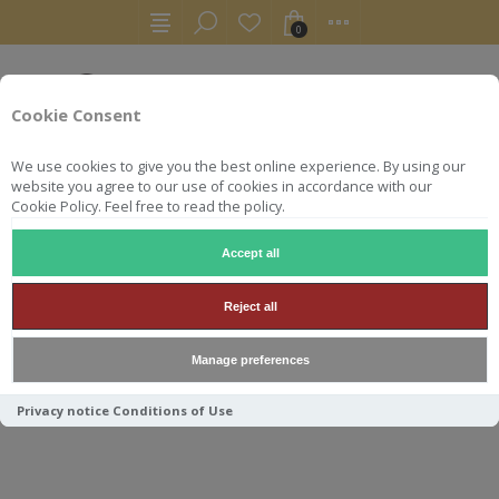
0
Cookie Consent
We use cookies to give you the best online experience. By using our
website you agree to our use of cookies in accordance with our
Cookie Policy. Feel free to read the policy.
Accept all
RHUMS
AGRICOLE
BIELLE CARAFE 2008 13Y 55.1°
Reject all
BIELLE CARAFE 2008 13Y
Manage preferences
55.1°
Privacy notice
Conditions of Use