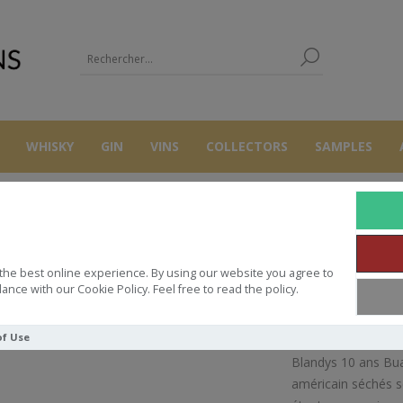
WHISKY
GIN
VINS
COLLECTORS
SAMPLES
AUTRES
MADEIRE
BLANDYS 50 CL 19° BUAL 10 YO MEDIUM RI
the best online experience. By using our website you agree to
S 50 CL 19° BUAL 10 YO MEDIU
ance with our Cookie Policy. Feel free to read the policy.
of Use
Blandys 10 ans Bual
américain séchés se