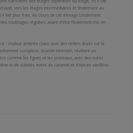
nt transférés des étages supérieurs du lodge, où il fait
chaud, vers les étages intermédiaires et finalement au
il fait plus frais. Au cours de cet élevage totalement
it des soutirages réguliers avant d'être finalement mis en
e : couleur ambrée claire avec des reflets dorés sur le
perbement complexe. Grande intensité, révélant un
secs comme les figues et les pruneaux, avec des notes
ne et de subtiles notes de caramel et d'épices vanillées.