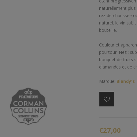
étant progressiveme
naturellement plus 
rez-de-chaussée où 
naturel, le vin sub
bouteille.
Couleur et apparenc
pourtour. Nez : su
bouquet de fruits 
d'amandes et de chê
Marque:
Blandy's
€27,00