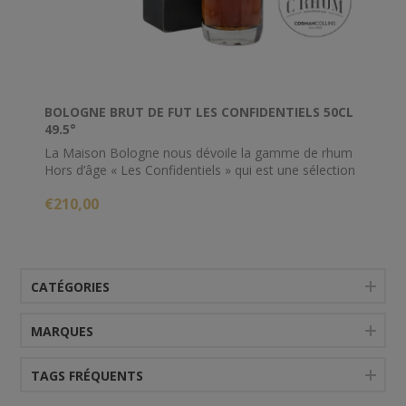
BOLOGNE BRUT DE FUT LES CONFIDENTIELS 50CL
49.5°
La Maison Bologne nous dévoile la gamme de rhum
Hors d’âge « Les Confidentiels » qui est une sélection
de fûts d’exception. Une édition limitée avec des
€210,00
bouteilles numérotées avec également le numéro du
fût : GO2.
Ce Rhum a été distillé en 2009 et mis en bouteille en
2019.
CATÉGORIES
Le vieillissement du Rhum "Les Confidentiels" a
débuté en 2010, en fûts de chêne français.
MARQUES
TAGS FRÉQUENTS