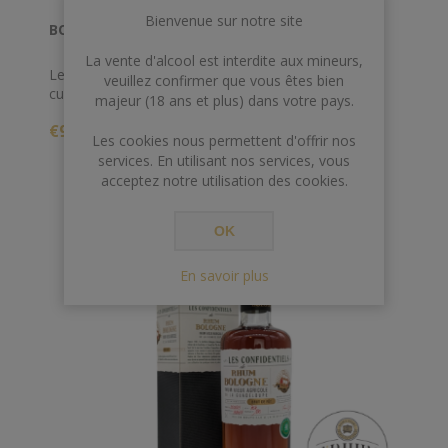
Bienvenue sur notre site
BOLOGNE 70 CL 75.5° BRUT DE COLONNE
La vente d'alcool est interdite aux mineurs,
Le rhum blanc Bologne Le Distillat est la première
veuillez confirmer que vous êtes bien
cuvée brut de colonne de Bologne, l’incontournable
majeur (18 ans et plus) dans votre pays.
marque de rhum de Guadeloupe.
€95,00
Les cookies nous permettent d'offrir nos
services. En utilisant nos services, vous
acceptez notre utilisation des cookies.
OK
En savoir plus