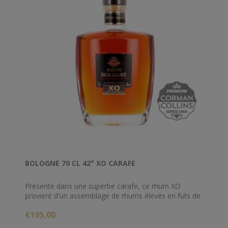
BOLOGNE 70 CL 42° XO CARAFE
Présenté dans une superbe carafe, ce rhum XO
provient d'un assemblage de rhums élevés en futs de
chêne pendant 6 ans, 8 ans, 10 ans et plus. Située à
€195,00
Basse-Terre en Guadeloupe, la distillerie Bologne
fondée depuis 1930 représente la deuxième plus