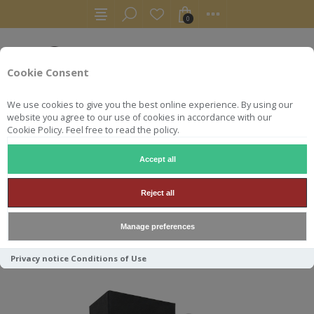
0
Cookie Consent
We use cookies to give you the best online experience. By using our
website you agree to our use of cookies in accordance with our
Cookie Policy. Feel free to read the policy.
Accept all
WHISKY
BOWMORE 25Y 43° 70CL
Reject all
BOWMORE 25Y 43° 70CL
Manage preferences
Privacy notice
Conditions of Use