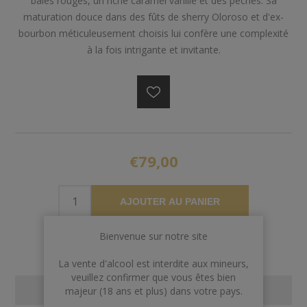
baies rouges, un riche caramel vanillé et des pêches. Sa
maturation douce dans des fûts de sherry Oloroso et d'ex-
bourbon méticuleusement choisis lui confère une complexité
à la fois intrigante et invitante.
€79,00
AJOUTER AU PANIER
Bienvenue sur notre site
La vente d'alcool est interdite aux mineurs,
veuillez confirmer que vous êtes bien
CONTACT US
majeur (18 ans et plus) dans votre pays.