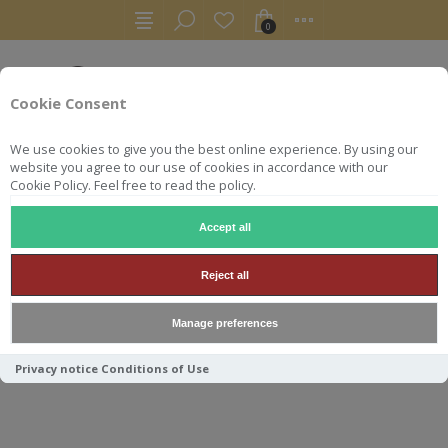
0
Cookie Consent
We use cookies to give you the best online experience. By using our
website you agree to our use of cookies in accordance with our
Cookie Policy. Feel free to read the policy.
Accept all
WHISKY
BOWMORE 70 CL 40° 12 ANS SHERRY ISLAY*
Reject all
BOWMORE 70 CL 40° 12 ANS
Manage preferences
SHERRY ISLAY*
Privacy notice
Conditions of Use