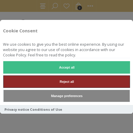
0
Cookie Consent
We use cookies to give you the best online experience. By using our
website you agree to our use of cookies in accordance with our
Cookie Policy. Feel free to read the policy.
Accept all
AUTRES
LIQUEURS
BRANA LIQUEUR DE CLEMENTINE 50CL
Reject all
BRANA LIQUEUR DE
Manage preferences
CLEMENTINE 50CL 25°
Privacy notice
Conditions of Use