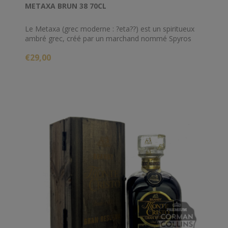
METAXA BRUN 38 70CL
Le Metaxa (grec moderne : ?eta??) est un spiritueux
ambré grec, créé par un marchand nommé Spyros
Metaxa (Sp???? ?eta???) en 1888. Il résulte de
€29,00
l’association d'eaux-de-vie de vin, de vins de muscat
et d'un bouquet d'herbes aromatiques
méditerranéennes et de pétales de rose.