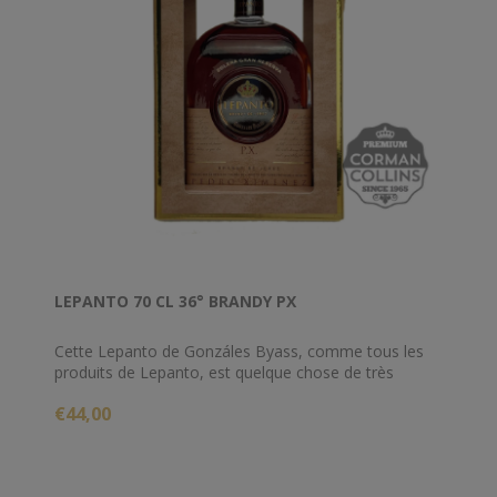
LEPANTO 70 CL 36° BRANDY PX
Cette Lepanto de Gonzáles Byass, comme tous les
produits de Lepanto, est quelque chose de très
spécial. Le nom vient de la bataille navale de 1571 à
€44,00
Lépante, la flotte ottomane ayant alors été vaincue
par la Sainte Ligue. Lepanto est produit selon le
procédé de distillation charentais comme le cognac
français, après quoi il est distillé deux fois dans des