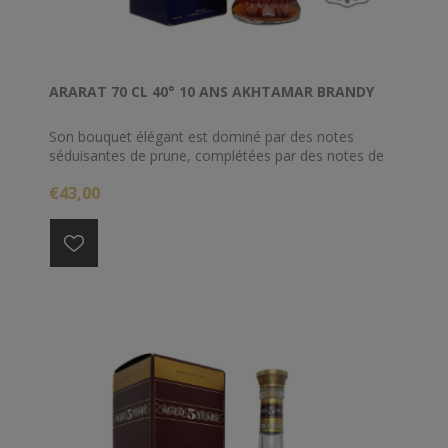
ARARAT 70 CL 40° 10 ANS AKHTAMAR BRANDY
Son bouquet élégant est dominé par des notes
séduisantes de prune, complétées par des notes de
cire d'abeille et de noix.
€43,00
Cette eau de vie profonde, riche et élégante fera un
cadeau parfait pour ceux qui attachent de
l'importance à la beauté, à la créativité et à l'art
véritable.