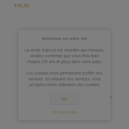
Stars est un brandy grec savoureux avec une bouche
€42,00
pleine de chocolat, d'écorce d'orange et de notes
florales.
Bienvenue sur notre site
La vente d'alcool est interdite aux mineurs,
veuillez confirmer que vous êtes bien
majeur (18 ans et plus) dans votre pays.
Les cookies nous permettent d'offrir nos
services. En utilisant nos services, vous
acceptez notre utilisation des cookies.
OK
En savoir plus