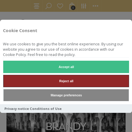
0
Cookie Consent
We use cookies to give you the best online experience. By using our
website you agree to our use of cookies in accordance with our
Cookie Policy. Feel free to read the policy.
Accept all
ACCUEIL
AUTRES
BRANDY
Reject all
BRANDY
Manage preferences
Privacy notice
Conditions of Use