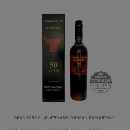
des eaux-de-vie, est vieillie dans des fûts de chêne du
Caucase âgés de plusieurs siècles. C'est un alcool
artisanal né du travail passionné de centaines de
maîtres de chais de Yerevan Brandy Company.
Cette version âgé de 5 ans révèle des arômes de
prunes mûres et juteuses, des notes de pêche
arménienne douce et un goût fin et délicat avec une
pointe de cassis. Lumineuse et généreuse, l’eau-de-
vie «Cinq étoiles» ARARAT remplira vos célébrations
et vos réunions amicales...
BRANDY 50 CL 40.4°50 ANS CORMAN BARQUERO *