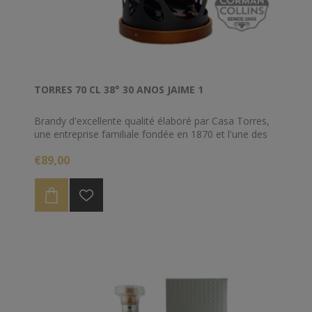
TORRES 70 CL 38° 30 ANOS JAIME 1
Brandy d'excellente qualité élaboré par Casa Torres,
une entreprise familiale fondée en 1870 et l'une des
bodegas les plus notables de la région du Penedès
€89,00
(Catalogne). Le raisin Paralleda y Folle Blanche sont
distillés en alambiques de cuivre selon un long
processus artisanal, avant d'être vieillis en fûts de
chêne américain par un système de solera. La forme
de la bouteille est un hommage à Gaudí, architecte
pionnier du modernisme catalan, et au fondateur de
la bodega : Jaime Torres.