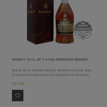
ARARAT 70 CL 40° 5 STAR ARMENIAN BRANDY
Ararat est le véritable brandy arménien produit avec
un profond respect pour les traditions et les hauts
standards de qualité poursuivis continuellement
€31,00
depuis 1887 dans un optique d'excellence. La gamme
Ararat est l’union authentique du talent humain et de
la nature généreuse.
Ararat est produit exclusivement à partir des raisins
locaux arméniens avec la fraction cœur, la plus fine