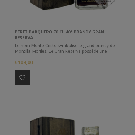
PEREZ BARQUERO 70 CL 40° BRANDY GRAN
RESERVA
Le nom Monte Cristo symbolise le grand brandy de
Montilla-Moriles. Le Gran Reserva possède une
couleur vieil or brillant, avec des tons ambrés. Il a un
€109,00
arôme intense et une saveur profonde qui s'arrondit
en bouche.