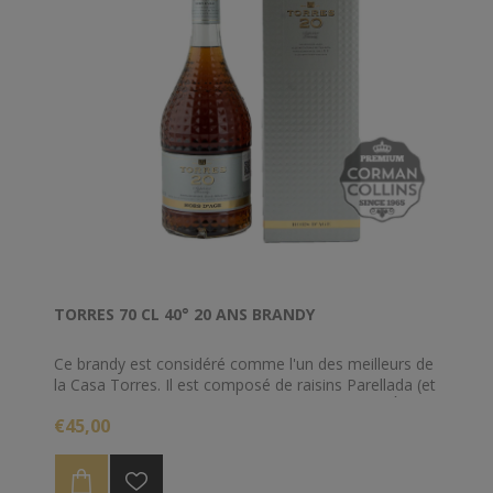
TORRES 70 CL 40° 20 ANS BRANDY
Ce brandy est considéré comme l'un des meilleurs de
la Casa Torres. Il est composé de raisins Parellada (et
selon certaines sources, de raisins Ugni Blanc). À la
€45,00
suite d'un processus de double distillation ce brandy
effectue un élevage de 20 ans en fûts de chêne du
Limousin. Il reste en barriques neuves tout au long de
la première année.