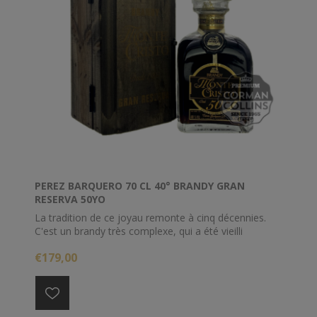
PEREZ BARQUERO 70 CL 40° BRANDY GRAN
RESERVA 50YO
La tradition de ce joyau remonte à cinq décennies.
C'est un brandy très complexe, qui a été vieilli
pendant des années dans les fûts de nos caves selon
€179,00
la méthode des criaderas et des soleras. Il possède
donc des arômes intenses qui rappellent les vins
amontillados et les vins doux de pedro ximénez. Il est
profond, rond et soyeux en bouche, avec toute la
séduction que confère une maturité pleine de