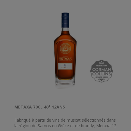
alambics en cuivre. Il repose ensuite dans des fûts de
xérès ex-Pedro Ximenez de 30 ans sélectionnés selon
le procédé Solera, ce qui lui confère son caractère
distinctif une couleur brun doré.
METAXA 70CL 40° 12ANS
Fabriqué à partir de vins de muscat sélectionnés dans
la région de Samos en Grèce et de brandy, Metaxa 12