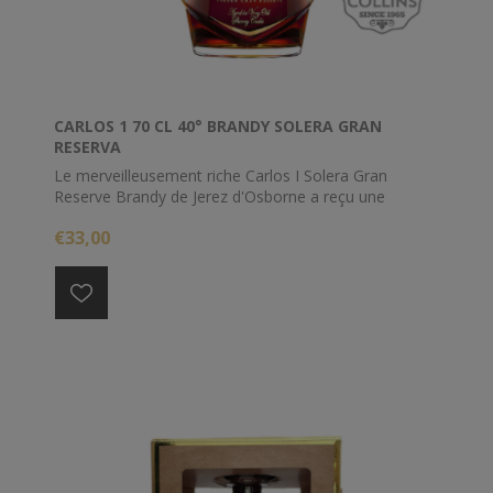
CARLOS 1 70 CL 40° BRANDY SOLERA GRAN
RESERVA
Le merveilleusement riche Carlos I Solera Gran
Reserve Brandy de Jerez d'Osborne a reçu une
nouvelle bouteille et un ABV légèrement plus élevé !
€33,00
Un bon digestif...