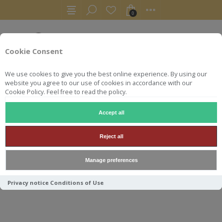
0
Cookie Consent
We use cookies to give you the best online experience. By using our
website you agree to our use of cookies in accordance with our
Cookie Policy. Feel free to read the policy.
Accept all
RHUMS
RUM
BRISTOL CARONI 1998/2022 24Y 70CL 51.
Reject all
BRISTOL CARONI 1998/2022
Manage preferences
24Y 70CL 51.3°
Privacy notice
Conditions of Use