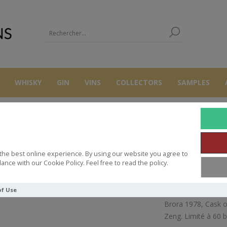
WHISKY
GIN
VINS
COLLECTORS
SAMPLES
WHISKY
BRORA 70CL 45° 41 YO THE AULD ALLIANCE
the best online experience. By using our website you agree to
A 70CL 45° 41 YO THE AULD ALL
ance with our Cookie Policy. Feel free to read the policy.
of Use
Brora 1978, Cask 
Zeng. Limité à 60 b