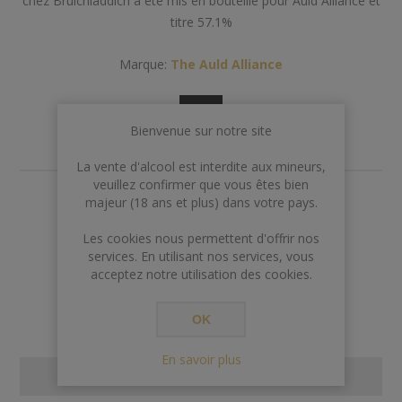
chez Bruichladdich a été mis en bouteille pour Auld Alliance et
titre 57.1%
Marque:
The Auld Alliance
Bienvenue sur notre site
La vente d'alcool est interdite aux mineurs,
veuillez confirmer que vous êtes bien
majeur (18 ans et plus) dans votre pays.
€218,00
Les cookies nous permettent d'offrir nos
services. En utilisant nos services, vous
AJOUTER AU PANIER
acceptez notre utilisation des cookies.
OK
En savoir plus
SPECIFICATIONS