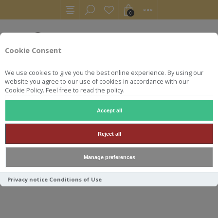
0
Cookie Consent
We use cookies to give you the best online experience. By using our
website you agree to our use of cookies in accordance with our
Cookie Policy. Feel free to read the policy.
Accept all
COLLECTORS
BRUICHLADDICH 70 CL 57.1° 9 YO 2012 THE
Reject all
BRUICHLADDICH 70 CL 57.1°
Manage preferences
9 YO 2012 THE AULD
ALLIANCE
Privacy notice
Conditions of Use