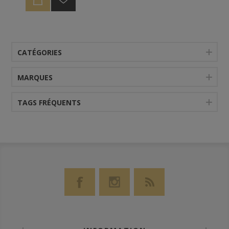
mûri dans un fût de bourbon frais. Il a été mis en
bouteille le 13 juillet 2022 à 50% ABV, non filtré à
froid et sans ajout de couleur, en version limitée en
single cask.
CATÉGORIES
MARQUES
TAGS FRÉQUENTS