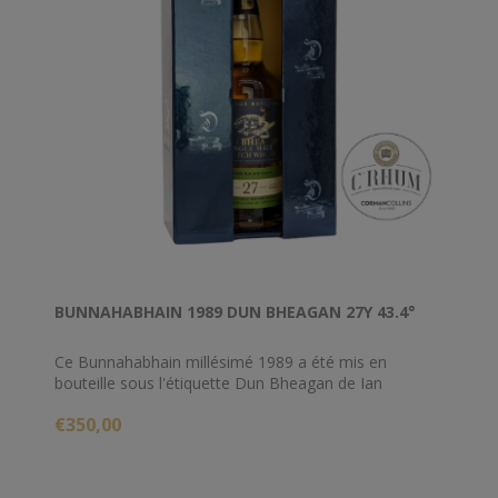
BUNNAHABHAIN 1989 DUN BHEAGAN 27Y 43.4°
Ce Bunnahabhain millésimé 1989 a été mis en
bouteille sous l'étiquette Dun Bheagan de Ian
Macleod en 2017, ce qui lui donne 27 ans d'âge. Il a
€350,00
mûri dans un hogshead régulier qui a produit un
nombre assez solide : 427 bouteilles au total.
La distillerie Bunnahabhain basée à Islay est connue