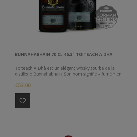
BUNNAHABHAIN 70 CL 46.3° TOITEACH A DHA
Toiteach A Dhà est un élégant whisky tourbé de la
distillerie Bunnahabhain. Son nom signifie « fumé » en
gaélique, c'est la suite de l'excellent Bunnahabhain
€53,00
Toiteach. Son vieillissement dans des fûts de bourbon
et d’un peu de sherry, se traduit par une délicate
douceur du sherry, des arômes d'agrumes fruités et
un fumé agréable avec des arômes côtiers subtils et
des épices chaudes.