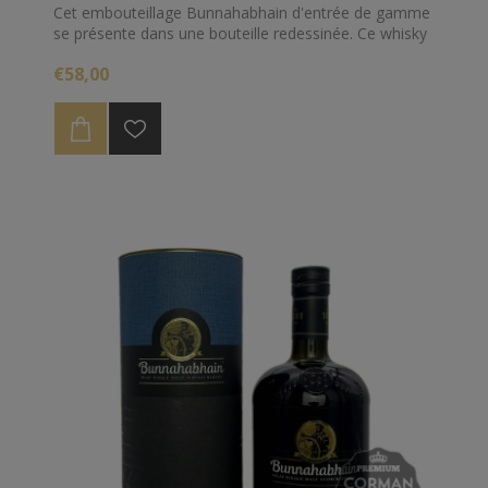
Cet embouteillage Bunnahabhain d'entrée de gamme
se présente dans une bouteille redessinée. Ce whisky
écossais single malt de 12 ans est un whisky léger et
€58,00
frais, embouteillé "High Proof", à 46,3% pour plus de
complexité et de saveur.