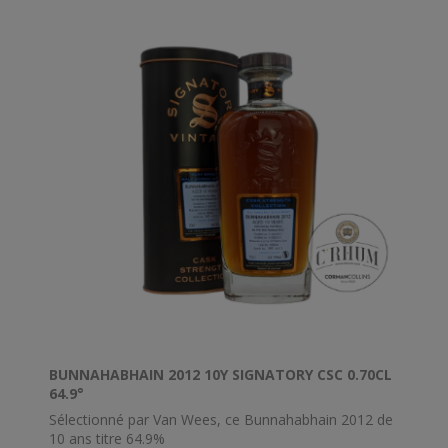
pour produire du whisky single malt non tourbé et
bien équilibré. Ce millésime 1989 est fruité, doux et
légèrement tourbé. Ian Macleod est une distillerie et
un embouteilleur privé.
BUNNAHABHAIN 2012 10Y SIGNATORY CSC 0.70CL
64.9°
Sélectionné par Van Wees, ce Bunnahabhain 2012 de
10 ans titre 64.9%