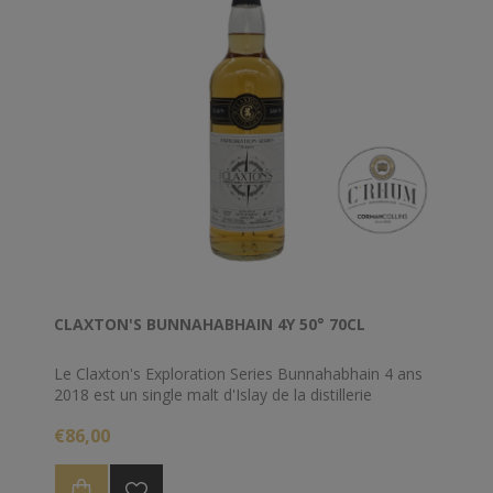
CLAXTON'S BUNNAHABHAIN 4Y 50° 70CL
Le Claxton's Exploration Series Bunnahabhain 4 ans
2018 est un single malt d'Islay de la distillerie
Bunnahabhain embouteillé dans la série Exploration
€86,00
par l'embouteilleur indépendant Claxton's.
Ce Bunnahabhain a été distillé le 24 mai 2018 et a