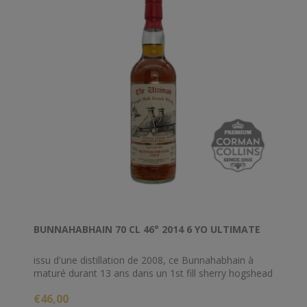
BUNNAHABHAIN 70 CL 46° 2014 6 YO ULTIMATE
issu d'une distillation de 2008, ce Bunnahabhain à
maturé durant 13 ans dans un 1st fill sherry hogshead
pour être embouteillé en 2021 par The Ultimate à
€46,00
46% d'alcool.