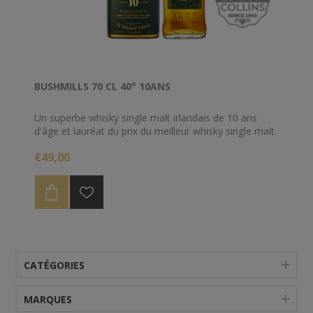
BUSHMILLS 70 CL 40° 10ANS
Un superbe whisky single malt irlandais de 10 ans
d'âge et lauréat du prix du meilleur whisky single malt
irlandais aux World Whiskies Awards 2007.
€49,00
Merveilleusement fruité, avec une bonne dose de
vanille et d'épices boisées chaleureuses à l'appui.
CATÉGORIES
MARQUES