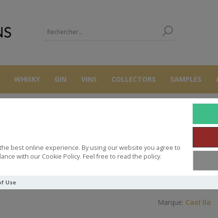
WHISKY
GIN
VINS
COLLECTORS
SAMPLES
COLLECTORS
CAOL ILA 70 CL 60.4°SMWS 1980/2005 53.98 COLLECTOR
the best online experience. By using our website you agree to
0 CL 60.4°SMWS 1980/2005 53.9
ance with our Cookie Policy. Feel free to read the policy.
of Use
Marque:
Caol Ila