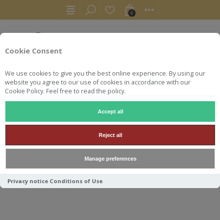
0
Cookie Consent
We use cookies to give you the best online experience. By using our
website you agree to our use of cookies in accordance with our
Cookie Policy. Feel free to read the policy.
Accept all
COLLECTORS
CAOL ILA FEIS ISLE 2013 COLLECTOR*
Reject all
CAOL ILA FEIS ISLE 2013
Manage preferences
COLLECTOR*
Privacy notice
Conditions of Use