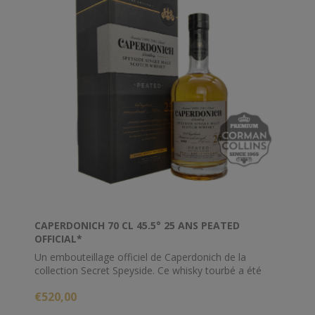
CAPERDONICH 70 CL 45.5° 25 ANS PEATED
OFFICIAL*
Un embouteillage officiel de Caperdonich de la
collection Secret Speyside. Ce whisky tourbé a été
élevé 25 ans en barriques et mis en bouteille brut de
€520,00
fût. Caperdonich a fermé ses portes en 2002 et peu
de buveurs de whisky ont réalisé qu'il produisait de