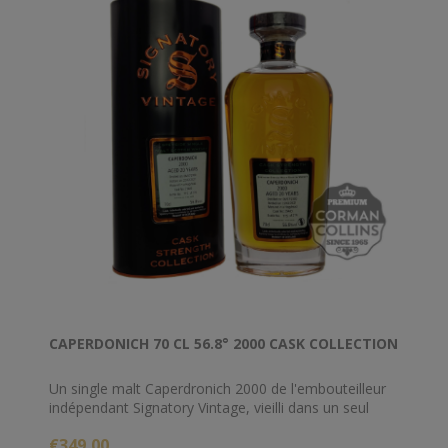
CAPERDONICH 70 CL 56.8° 2000 CASK COLLECTION
Un single malt Caperdronich 2000 de l'embouteilleur
indépendant Signatory Vintage, vieilli dans un seul
tonneau pendant 20 ans, avant d'être embouteillé en
€349,00
février 2021 dans le cadre de sa collection Cask