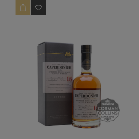
l'alcool tourbé.
C'est donc une bonne surprise de voir des
embouteillages officiels qui peuvent éclairer
davantage cette distillerie éteinte.