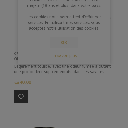
majeur (18 ans et plus) dans votre pays.
Les cookies nous permettent d'offrir nos
services. En utilisant nos services, vous
acceptez notre utilisation des cookies.
OK
CAPERDONICH 70 CL 48° 21 ANS PEATED
En savoir plus
OFFICIAL*
Légèrement tourbé, avec une odeur fumée ajoutant
une profondeur supplémentaire dans les saveurs.
€340,00