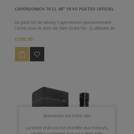
CAPERDONICH 70 CL 48° 18 YO PEATED OFFICIEL
Un petit lot de whisky Caperdonich (anciennement
connu sous le nom de Glen Grant No. 2) utilisant de
l'alcool tourbé vieilli pendant 18 ans dans des fûts de
€188,00
chêne américain. Caperdonich a fermé en 2002 et a
depuis été démoli.
Bienvenue sur notre site
La vente d'alcool est interdite aux mineurs,
veuillez confirmer que vous êtes bien