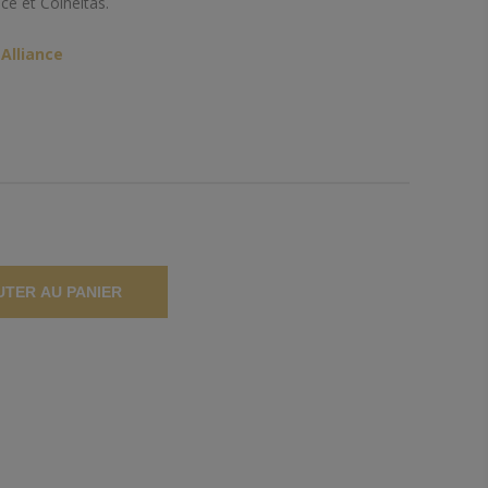
nce et Colheitas.
Alliance
UTER AU PANIER