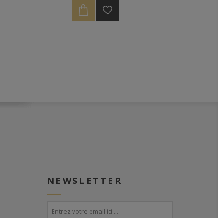
dans une sélection de fûts de vin
de Sauternes provenant d'un
artisan artisan de ce vin blanc
doux de Bordeaux emblématique.
NEWSLETTER