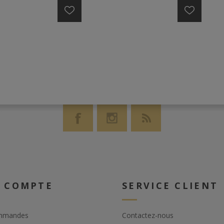
mposition de
aux reflets cuivrés Le nez à
dominante floral,est fin,
racé,dévoile après aération des
notes de fruits secs et d'épice et
légèrement boisé.La bouche est
d'une grande souplesse, abrite
des arômes fruités, abricots secs,
oranges confites.Un plaisir
incontestable. La plénitude de sa
finale est un régal.
 COMPTE
SERVICE CLIENT
mmandes
Contactez-nous