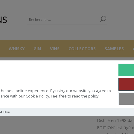
WHISKY
GIN
VINS
COLLECTORS
SAMPLES
RUM
CARONI 70 CL 52.6° 1998/2021 THE AULD ALLIANCE A CENS
the best online experience. By using our website you agree to
 1998/2021 THE AULD ALLIANCE A
ance with our Cookie Policy. Feel free to read the policy.
of Use
Distillé en 1998 da
EDITION' est âgé de