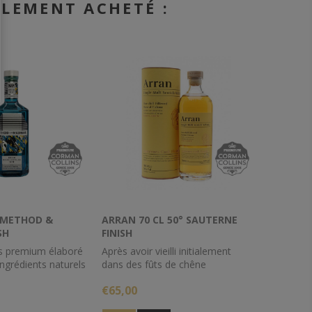
ALEMENT ACHETÉ :
3°METHOD &
ARRAN 70 CL 50° SAUTERNE
SH
FINISH
LED
is premium élaboré
Après avoir vieilli initialement
ingrédients naturels
dans des fûts de chêne
etrouve notamment
traditionnels pendant environ 8
€65,00
et des fleurs
ans, l'Arran Single Malt dans cette
is.
mise en bouteille a été terminé