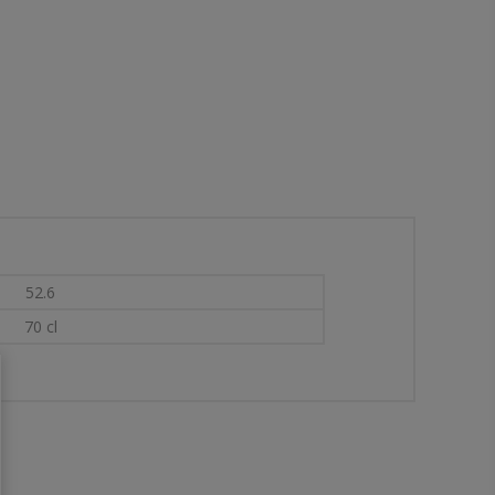
52.6
70 cl