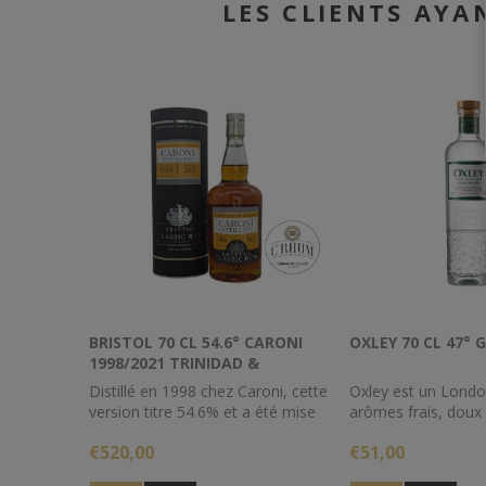
LES CLIENTS AYA
BRISTOL 70 CL 54.6° CARONI
OXLEY 70 CL 47° 
1998/2021 TRINIDAD &
TOBAGO
Distillé en 1998 chez Caroni, cette
Oxley est un Londo
version titre 54.6% et a été mise
arômes frais, doux 
en bouteille en 2021 après un
harmonieux. Oxley gi
€520,00
€51,00
long vieillissement à Trinidad et
à froid à -5°C et ca
en Angleterre.
saveurs naturelles 