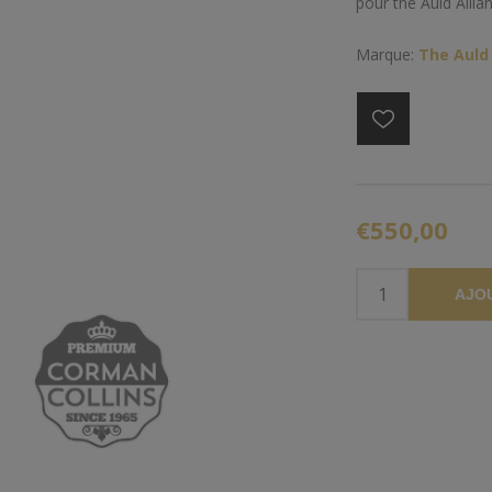
pour the Auld Allia
Marque:
The Auld 
€550,00
AJO