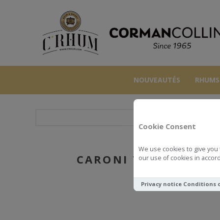
NOUVEAUTÉS
RHUMS
RHUMS
Cookie Consent
We use cookies to give you 
CARONI 70 CL 52.6°
our use of cookies in accord
Privacy notice
Conditions 