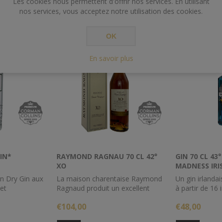
Les cookies nous permettent d'offrir nos services. En utilisant
NT ACHETÉ CET ARTICLE ONT ÉG
nos services, vous acceptez notre utilisation des cookies.
OK
En savoir plus
GIN*
RAYMOND RAGNAU 70 CL 42°
GIN 70 CL 4
XO
MADNESS IRI
MICRODISTIL
n Dry Gin aux
La maison charentaise Raymond
Un gin irlanda
et
Ragnaud produit un excellent
à partir de 16 
n est distillé
assemblage XO de 25 ans d'âge.
infusés, on r
€104,00
€48,00
pture ainsi les
Ce cognac présente une belle
du citron noir 
des ingrédients
robe or, d'une belle luminosité,
d'ajonc irlanda