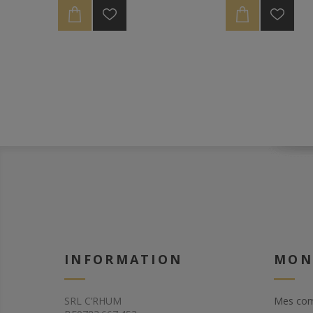
entrant dans sa co
14 plantes.
INFORMATION
MON
SRL C’RHUM
Mes co